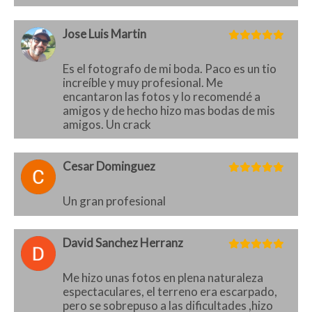
Jose Luis Martin
Es el fotografo de mi boda. Paco es un tio
increíble y muy profesional. Me
encantaron las fotos y lo recomendé a
amigos y de hecho hizo mas bodas de mis
amigos. Un crack
Cesar Dominguez
Un gran profesional
David Sanchez Herranz
Me hizo unas fotos en plena naturaleza
espectaculares, el terreno era escarpado,
pero se sobrepuso a las dificultades ,hizo