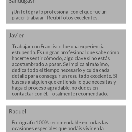
Sandugash
¡Un fotógrafo profesional con el que fue un
placer trabajar! Recibí fotos excelentes.
Javier
Trabajar con Francisco fue una experiencia
estupenda. Es un gran profesional que sabe cómo
hacerte sentir cómodo, algo clave si no estás
acostumbrado a posar. Se implica al máximo,
dedica todo el tiempo necesario y cuida cada
detalle para conseguir un resultado excelente. Si
buscas a alguien que entienda lo que necesitas y
haga el proceso agradable, no dudes en
contactar con él. Totalmente recomendado.
Raquel
Fotógrafo 100% recomendable en todas las
ocasiones especiales que podáis vivir en la