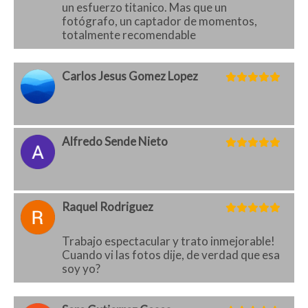
un esfuerzo titanico. Mas que un
fotógrafo, un captador de momentos,
totalmente recomendable
Carlos Jesus Gomez Lopez
Alfredo Sende Nieto
Raquel Rodriguez
Trabajo espectacular y trato inmejorable!
Cuando vi las fotos dije, de verdad que esa
soy yo?