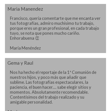
Maria Manendez
Francisco, quería comentarte que me encanta ver
tus fotografías, admiro muchísimo tu trabajo,
porque eres un gran profesional, en cada trabajo
tuyo, se nota que pones mucho cariño.
Enhorabuena 👏
María Menéndez
Gema y Raul
Nos ha hecho el reportaje de la 1ª Comunión de
nuestros hijos, y poco más que añadir que
sublime. Las fotografías espectaculares, la
paciencia, el buen hacer.... sabe elegir sitios y
momentos. Absolutamente recomendable.
Contentísimos del trabajo realizado y su
amigable personalidad.