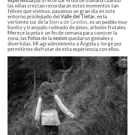
experiencia
para recordar el
día
de mañana cuando
las niñas crezcan recordaran estos momentos tan
felices que vivimos, pasamos un gran
día
en este
entorno
privilejiado
del
Valle del
Tieta
r
, en la
vertiente sur de la
Sierra
de
Gredos
, es un pueblo muy
bonito y tranquilo rodeado de pinos, arboles frutales.
Merece la pela ir un fin de semana para conocer la
zona, las
fotos
de la
sesion
quedaron geniales y
divertidas. Mi agradecimiento a
Ángela
y Jorge por
permitirme disfrutar de esta experiencia con ellos.