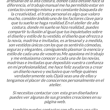
artesanal de la alta costura, donde cada detalle hace la
diferencia, e
l trabajo manual me ha permitido estar en
contacto conmigo misma y en constante búsqueda de
la creatividad, e
l trato personal es algo que valoro
mucho, considerándolo uno de los factores clave para
que tu sueño se haga realidad.
En el atelier de alta
costura, donde mi sueño se hizo realidad, puedes
compartir tu ilusión al igual que tus inquietudes sobre
el diseño y estilo de tu vestido, e
l diseño que ofrezco a
la novia, madrina e invitadas, es artesanal y a medida,
son vestidos únicos con los que os sentiréis cómodas,
seguras y elegantes, consiguiendo plasmar la esencia y
estilo de cada una de vosotras.
Me apasiona mi trabajo
y me entusiasma conocer a cada una de las novias,
madrinas e invitadas que depositáis vuestra confianza
en mí profesionalidad, m
e hace feliz ayudaros a crear
un diseño nuevo y exclusivo que refleje quiénes
verdaderamente sois.
Ojalá seas una de ellas y
tengamos el placer de conocernos personalmente en el
atelier.
Si necesitas contactar con esta gran diseñadora
puedes ver algunas de sus grandes creaciones en su
página web.
también puedes contactar con ella para una cita