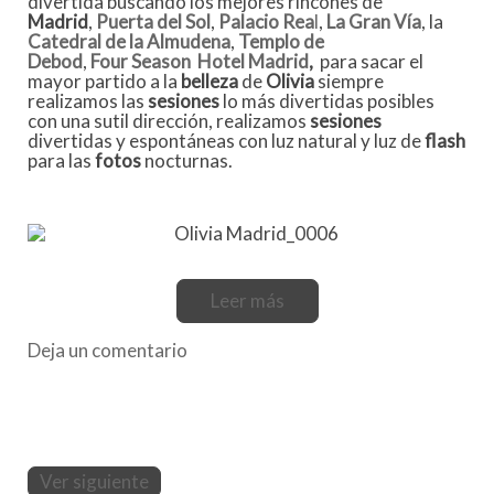
divertida buscando los mejores rincones de
Madrid
,
Puerta del Sol
,
Palacio Rea
l
,
La Gran Vía
, la
Catedral de la Almudena
,
Templo de
Debod
,
Four Season Hotel Madrid
,
para sacar el
mayor partido a la
belleza
de
Olivia
siempre
realizamos las
sesiones
lo más divertidas posibles
con una sutil dirección, realizamos
sesiones
divertidas y espontáneas con luz natural y luz de
flash
para las
fotos
nocturnas.
Leer más
Deja un comentario
Ver siguiente