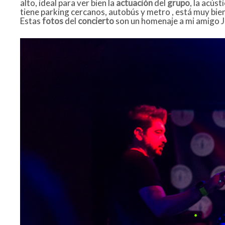
alto, ideal para ver bien la
actuación
del
grupo
, la acúst
tiene parking cercanos, autobús y metro , está muy bi
Estas
fotos
del
concierto
son un homenaje a mi amigo J