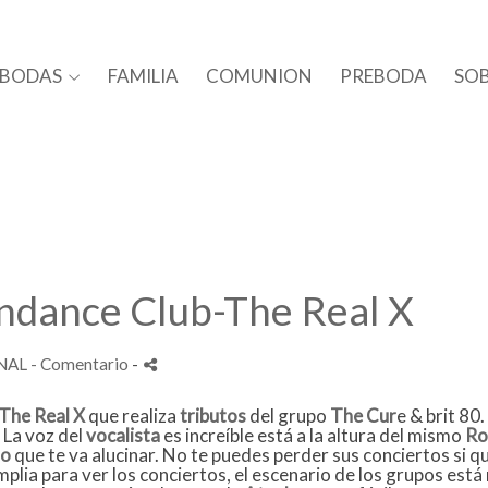
BODAS
FAMILIA
COMUNION
PREBODA
SOB
ndance Club-The Real X
NAL
- Comentario
-
The Real X
que realiza
tributos
del grupo
The Cur
e & brit 80.
. La voz del
vocalista
es increíble está a la altura del mismo
Ro
to
que te va alucinar. No te puedes perder sus conciertos si q
plia para ver los conciertos, el escenario de los grupos está