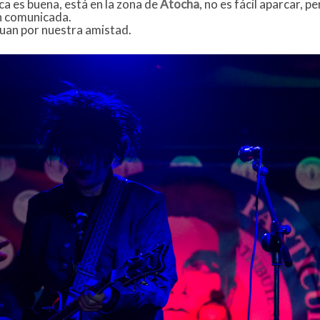
ica es buena, está en la zona de
Atocha
, no es fácil aparcar, p
en comunicada.
uan por nuestra amistad.